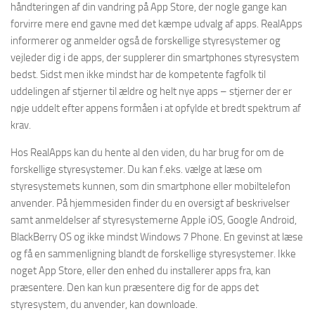
håndteringen af din vandring på App Store, der nogle gange kan
forvirre mere end gavne med det kæmpe udvalg af apps. RealApps
informerer og anmelder også de forskellige styresystemer og
vejleder dig i de apps, der supplerer din smartphones styresystem
bedst. Sidst men ikke mindst har de kompetente fagfolk til
uddelingen af stjerner til ældre og helt nye apps – stjerner der er
nøje uddelt efter appens formåen i at opfylde et bredt spektrum af
krav.
Hos RealApps kan du hente al den viden, du har brug for om de
forskellige styresystemer. Du kan f.eks. vælge at læse om
styresystemets kunnen, som din smartphone eller mobiltelefon
anvender. På hjemmesiden finder du en oversigt af beskrivelser
samt anmeldelser af styresystemerne Apple iOS, Google Android,
BlackBerry OS og ikke mindst Windows 7 Phone. En gevinst at læse
og få en sammenligning blandt de forskellige styresystemer. Ikke
noget App Store, eller den enhed du installerer apps fra, kan
præsentere. Den kan kun præsentere dig for de apps det
styresystem, du anvender, kan downloade.