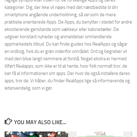
faglige synspunkter inden for de forskellige Apps og deres
kategorier. Dig, der ikke vil nøjes med det næstbedste til din
smartphone angående underholdning, så vel som de mere
praktiske orienterede Apps. De Apps, du benytter i stedet for andre
eksisterende genstande som vækkeur eller kalorietæller. De
udgiver konstant nyheder og anmeldelser omhandlende
appmarkedets tilbud. Du kan finde guides hos RealApps og sågar
en ordbog, hvis du er grøn indenfor området. Ord og begreber vil
med den blive langt nemmere at forstå. Noget ekstra er hermed
tilført Realapps, som ikke er til at hente, hvor folk normalt tror, de
kan få al informationen om apps. Der hvor de også installere deres
apps, tror de. Vi håber, du finder RealApps lige så informerende og
letanvendelig, som vi gør.
YOU MAY ALSO LIKE...