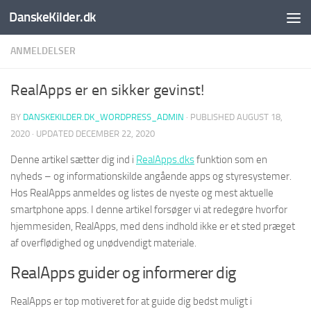
DanskeKilder.dk
Skip to content
ANMELDELSER
RealApps er en sikker gevinst!
BY
DANSKEKILDER.DK_WORDPRESS_ADMIN
· PUBLISHED
AUGUST 18,
2020
· UPDATED
DECEMBER 22, 2020
Denne artikel sætter dig ind i
RealApps.dks
funktion som en
nyheds – og informationskilde angående apps og styresystemer.
Hos RealApps anmeldes og listes de nyeste og mest aktuelle
smartphone apps. I denne artikel forsøger vi at redegøre hvorfor
hjemmesiden, RealApps, med dens indhold ikke er et sted præget
af overflødighed og unødvendigt materiale.
RealApps guider og informerer dig
RealApps er top motiveret for at guide dig bedst muligt i