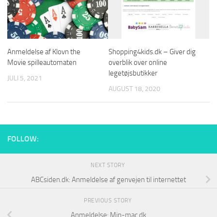
Anmeldelse af Klovn the
Shopping4kids.dk – Giver dig
Movie spilleautomaten
overblik over online
legetøjsbutikker
JULI 5, 2021
AUGUST 18, 2020
FOLLOW:
NEXT STORY
ABCsiden.dk: Anmeldelse af genvejen til internettet
PREVIOUS STORY
Anmeldelse: Min-mac.dk