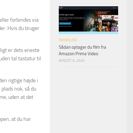
ller forbindes via
er. Hvis du bruger
TEKNOLOGI
Sådan optager du film fra
ligt er dets eneste
Amazon Prime Video
en tal tastatur til
AUGUST 9, 2020
den rigtige højde i
e plads nok, så du
me, uden at det
pen, at du har