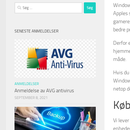
Windows
Søg
efter:
Apples s
gamere,
bedre p
SENESTE ANMELDELSER
Derfor e
hjemmek
måde.
Hvis du
Windows,
ANMELDELSER
netop d
Anmeldelse av AVG antivirus
SEPTEMBER 8, 2021
Køb
Vi leve
enheder.