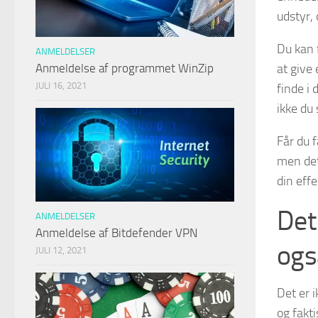
udstyr,
Du kan 
ANMELDELSER
Anmeldelse af programmet WinZip
at give
JULI 16, 2021
finde i
ikke du
Får du f
men det 
din eff
Det 
ANMELDELSER
Anmeldelse af Bitdefender VPN
ogs
JULI 12, 2021
Det er 
og fakti