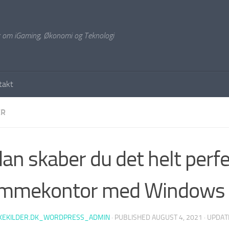
r om iGaming, Økonomi og Teknologi
takt
ER
an skaber du det helt perf
emmekontor med Windows
KEKILDER.DK_WORDPRESS_ADMIN
· PUBLISHED
AUGUST 4, 2021
· UPDA