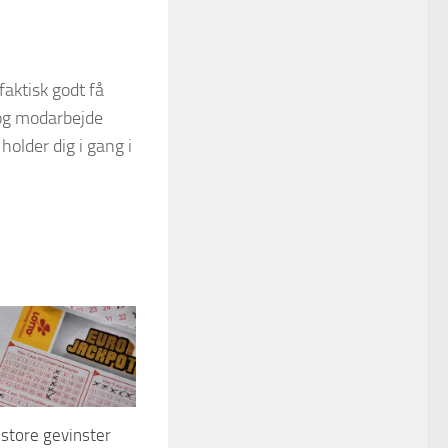
faktisk godt få
dog modarbejde
holder dig i gang i
store gevinster