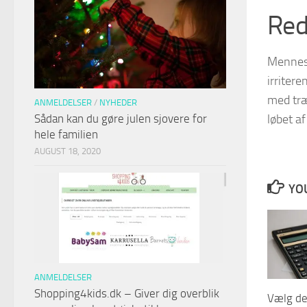
Red
Menneske
irriter
med træn
ANMELDELSER
/
NYHEDER
løbet a
Sådan kan du gøre julen sjovere for
hele familien
AUGUST 18, 2020
YOU
ANMELDELSER
Shopping4kids.dk – Giver dig overblik
Vælg de