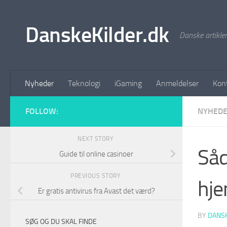
Skip to content
DanskeKilder.dk
Danske artikle
Nyheder
Teknologi
iGaming
Anmeldelser
Kon
FOLLOW:
NYHED
NEXT STORY
Såd
Guide til online casinoer
PREVIOUS STORY
hj
Er gratis antivirus fra Avast det værd?
BY
DANS
SØG OG DU SKAL FINDE