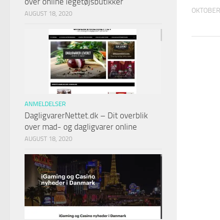
over online legetøjsbutikker
OKTOBER 
AUGUST 18, 2020
ANMELDELSER
DagligvarerNettet.dk – Dit overblik
over mad- og dagligvarer online
AUGUST 18, 2020