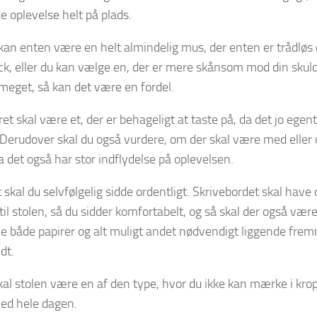
e oplevelse helt på plads.
an enten være en helt almindelig mus, der enten er trådløs e
ck, eller du kan vælge en, der er mere skånsom mod din skuld
eget, så kan det være en fordel.
et skal være et, der er behageligt at taste på, da det jo egent
 Derudover skal du også vurdere, om der skal være med eller ud
a det også har stor indflydelse på oplevelsen.
 skal du selvfølgelig sidde ordentligt. Skrivebordet skal have 
til stolen, så du sidder komfortabelt, og så skal der også vær
e både papirer og alt muligt andet nødvendigt liggende frem
ldt.
kal stolen være en af den type, hvor du ikke kan mærke i krop
ned hele dagen.