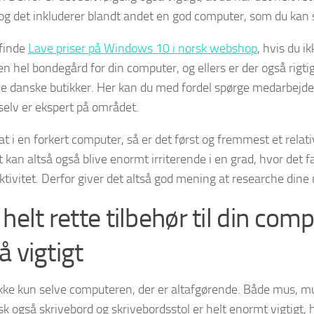
 og det inkluderer blandt andet en god computer, som du kan s
finde
Lave priser på Windows 10 i norsk webshop
, hvis du ik
 en hel bondegård for din computer, og ellers er der også rigt
 de danske butikker. Her kan du med fordel spørge medarbejder
 selv er ekspert på området.
at i en forkert computer, så er det først og fremmest et relativ
kan altså også blive enormt irriterende i en grad, hvor det fa
ektivitet. Derfor giver det altså god mening at researche dine
helt rette tilbehør til din com
å vigtigt
ikke kun selve computeren, der er altafgørende. Både mus, m
sk også skrivebord og skrivebordsstol er helt enormt vigtigt, 