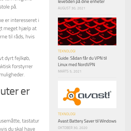
levetiden på dine enheter
tole på.
AUGUST 30, 2021
ke er interesseret i
igt meget hjælp at
ne til råds, hvis
TEKNOLOGI
t dyrt fejlkøb,
Guide: Sådan får du VPN til
Linux med NordVPN
ktisk forstyrrer
MARTS 5, 2021
 muligheder.
puter er
TEKNOLOGI
usemåtte, tastatur
Avast Battery Saver til Windows
OKTOBER 30, 2020
hvis du skal have