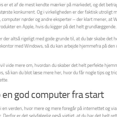
 er et af de mest kendte mærker på markedet, og det betr
tørste konkurrent. Og i virkeligheden er der faktisk utroligt
 computer nørder og andre eksperter – der klart mener, at 
rodukter en Apple, hvis du kigger på det helt grundlæggende.
r der altså rigeligt med gode grunde til, at du bør skabe det h
ontor med Windows, så du kan arbejde hjemmefra på den m
 vil vide mere om, hvordan du skaber det helt perfekte hje
 så kan du blot læse mere her, hvor du får nogle tips og tric
ette.
 en god computer fra start
r i en verden, hvor mere og mere foregår på internettet og vi
 Derfor er det selvfølgelig også vigtigt, at du har det helt re