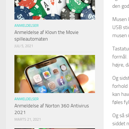
den god
Musen k
ANMELDELSER
USB sti
Anmeldelse af Klovn the Movie
musen m
spilleautomaten
JULI 5, 2021
Tastatur
formål.
højre, d
Og sidst
forhold 
kan hav
ANMELDELSER
føles fy
Anmeldelse af Norton 360 Antivirus
2021
Og så s
MARTS 21, 2021
siddet 