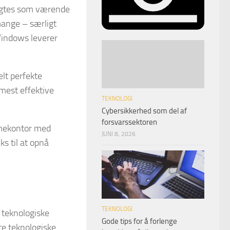
agtes som værende
 mange – særligt
Windows leverer
elt perfekte
est effektive
TEKNOLOGI
Cybersikkerhed som del af
forsvarssektoren
mmekontor med
JUNI 8, 2026
ks til at opnå
TEKNOLOGI
a teknologiske
Gode tips for å forlenge
tte teknologiske