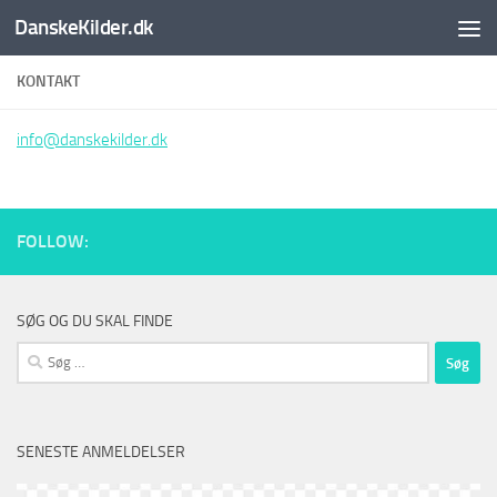
DanskeKilder.dk
Skip to content
KONTAKT
info@danskekilder.dk
FOLLOW:
SØG OG DU SKAL FINDE
Søg
efter:
SENESTE ANMELDELSER